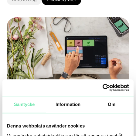
Nya sätt att få dina
Samtycke
Information
Om
kunder att komma
tillbaka
Denna webbplats använder cookies
Vi använder enhetsidentifierare för att anpassa innehåll
20 nov, 2025